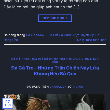
nhiều sự kiện ưu đãi cùng với tỷ lệ thưởng hấp dẫn.
Đây là cơ hội lớn giúp anh em có thể […]
TIẾP TỤC ĐỌC
→
Đã đăng trong
Đá Gà S666 - Địa Chỉ Cá Cược Trực Tuyến Uy Tín
Hàng Đầu
Để lại một bình luận
ĐÁ GÀ S666 - ĐỊA CHỈ CÁ CƯỢC TRỰC TUYẾN UY TÍN HÀNG
ĐẦU
Đá Gà Tre – Những Trận Chiến Nảy Lửa
Không Nên Bỏ Qua
ĐÃ ĐĂNG TRÊN
27/06/2024
BỞI
ADMIN
27
Th6