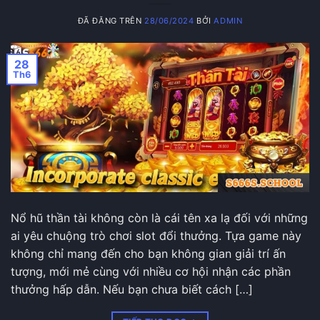
ĐÃ ĐĂNG TRÊN
28/06/2024
BỞI
ADMIN
28
Th6
Nổ hũ thần tài không còn là cái tên xa lạ đối với những
ai yêu chuộng trò chơi slot đổi thưởng. Tựa game này
không chỉ mang đến cho bạn không gian giải trí ấn
tượng, mới mẻ cùng với nhiều cơ hội nhận các phần
thưởng hấp dẫn. Nếu bạn chưa biết cách […]