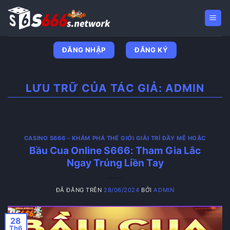
Chuyển
đến
nội
dung
ĐĂNG NHẬP
ĐĂNG KÝ
LƯU TRỮ CỦA TÁC GIẢ:
ADMIN
CASINO S666 - KHÁM PHÁ THẾ GIỚI GIẢI TRÍ ĐẦY MÊ HOẶC
Bầu Cua Online S666: Tham Gia Lắc
Ngay Trúng Liền Tay
ĐÃ ĐĂNG TRÊN
28/06/2024
BỞI
ADMIN
28
Th6