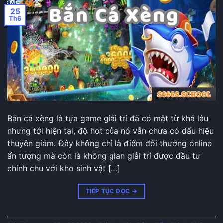
25
Th6
Bắn cá xèng là tựa game giải trí đã có mặt từ khá lâu
nhưng tới hiện tại, độ hot của nó vẫn chưa có dấu hiệu
thuyên giảm. Đây không chỉ là điểm đổi thưởng online
ấn tượng mà còn là không gian giải trí được đầu tư
chỉnh chu với kho sinh vật […]
TIẾP TỤC ĐỌC
→