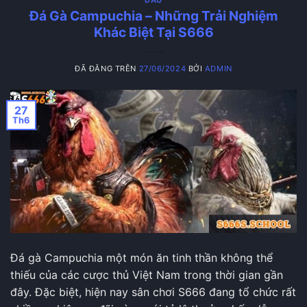
Đá Gà Campuchia – Những Trải Nghiệm
Khác Biệt Tại S666
ĐÃ ĐĂNG TRÊN
27/06/2024
BỞI
ADMIN
27
Th6
Đá gà Campuchia một món ăn tinh thần không thể
thiếu của các cược thủ Việt Nam trong thời gian gần
đây. Đặc biệt, hiện nay sân chơi S666 đang tổ chức rất