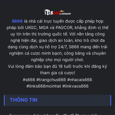
S666
là nhà cái trực tuyến được cấp phép hợp
pháp bởi UKGC, MGA và PAGCOR, khẳng định vị thế
uy tín trên thị trường quốc tế. Với nền tảng công
nghệ hiện đại, giao dịch an toàn, kho trò chơi đa
dạng cùng dịch vụ hỗ trợ 24/7, S666 mang đến trải
nghiệm cá cược minh bạch, công bằng và chuyên
nghiệp cho mọi người chơi.
Vui lòng đảm bảo bạn đủ 18 tuổi trước khi đăng ký
tham gia cá cược!
#s666 #trangchus666 #nhacais666
#links666moinhat #linkvaos666
THÔNG TIN