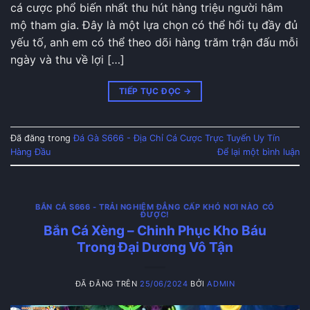
cá cược phổ biến nhất thu hút hàng triệu người hâm
mộ tham gia. Đây là một lựa chọn có thể hổi tụ đầy đủ
yếu tố, anh em có thể theo dõi hàng trăm trận đấu mỗi
ngày và thu về lợi […]
TIẾP TỤC ĐỌC
→
Đã đăng trong
Đá Gà S666 - Địa Chỉ Cá Cược Trực Tuyến Uy Tín
Hàng Đầu
Để lại một bình luận
BẮN CÁ S666 - TRẢI NGHIỆM ĐẲNG CẤP KHÓ NƠI NÀO CÓ
ĐƯỢC!
Bắn Cá Xèng – Chinh Phục Kho Báu
Trong Đại Dương Vô Tận
ĐÃ ĐĂNG TRÊN
25/06/2024
BỞI
ADMIN