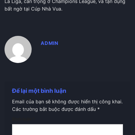
La Liga, cẩn trọng ở Champions League, và tận dụng
bất ngờ tại Cúp Nhà Vua.
ADMIN
Để lại một bình luận
Email của bạn sẽ không được hiển thị công khai.
Các trường bắt buộc được đánh dấu
*
Bình luận
*