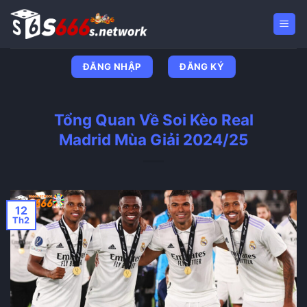
Chuyển
đến
nội
dung
ĐĂNG NHẬP
ĐĂNG KÝ
Tổng Quan Về Soi Kèo Real
Madrid Mùa Giải 2024/25
12
Th2