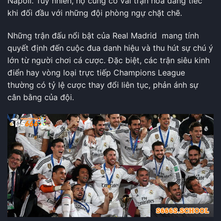
Napoli. Tuy nhiên, họ cũng có vài trận hòa đáng tiếc
khi đối đầu với những đội phòng ngự chặt chẽ.
Những trận đấu nổi bật của Real Madrid mang tính
quyết định đến cuộc đua danh hiệu và thu hút sự chú ý
lớn từ người chơi cá cược. Đặc biệt, các trận siêu kinh
điển hay vòng loại trực tiếp Champions League
thường có tỷ lệ cược thay đổi liên tục, phản ánh sự
cân bằng của đội.