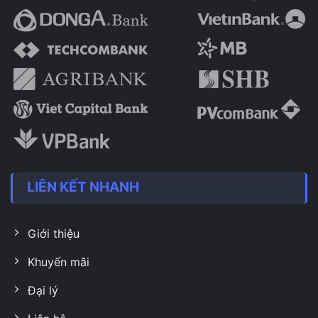
LIÊN KẾT NHANH
Giới thiệu
Khuyến mãi
Đại lý