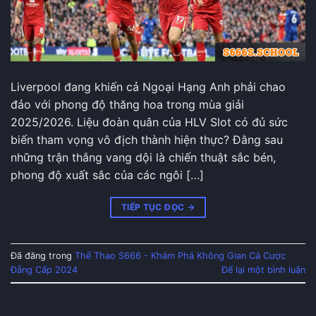
Ngoài các kèo phổ biến trong nhiều ván cược
thường thấy được nêu ở trên, s666 còn một số
kèo đặc biệt khác như kèo hiệp 1, kèo rung, kèo
bàn thắng,… Bên cạnh cập nhật và phát triển nhiều
kèo hấp dẫn, nhà cái còn cung cấp nhận định và
Liverpool đang khiến cả Ngoại Hạng Anh phải chao
phân tích từ các chuyên gia trước trận đấu để bet
đảo với phong độ thăng hoa trong mùa giải
thủ có thêm thông tin cược.
2025/2026. Liệu đoàn quân của HLV Slot có đủ sức
Tennis
biến tham vọng vô địch thành hiện thực? Đằng sau
những trận thắng vang dội là chiến thuật sắc bén,
Cá cược tennis cũng không kém đặc sắc so với
phong độ xuất sắc của các ngôi […]
bóng đá từ các giải Grand Slam đến các giải ATP,
WTA. Khách hàng có thể lựa chọn nhiều loại kèo
TIẾP TỤC ĐỌC
→
khác nhau như kèo thắng thua, set, tài xỉu,… Cập
nhật chính xác thông tin các trận thi đấu từ tin
tức, thống kê trận mới nhất cho anh em lựa chọn.
Đã đăng trong
Thể Thao S666 - Khám Phá Không Gian Cá Cược
Đẳng Cấp 2024
Để lại một bình luận
Vô vàn môn thể thao khác
Ngoài các môn đặc biệt thu hút người xem trên thì