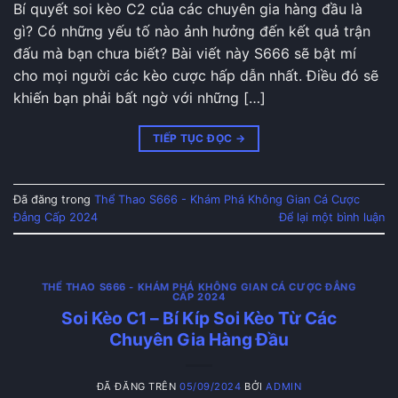
Bí quyết soi kèo C2 của các chuyên gia hàng đầu là
Nhiều kèo đấu hấp dẫn trực tiếp
gì? Có những yếu tố nào ảnh hưởng đến kết quả trận
đấu mà bạn chưa biết? Bài viết này S666 sẽ bật mí
Bước 5 – Đặt cược và chờ kết quả từ ván đấu
cho mọi người các kèo cược hấp dẫn nhất. Điều đó sẽ
Sau khi chọn kèo đấu sẽ có số tiền hạn mức phải
khiến bạn phải bất ngờ với những […]
đặt cược. Cược thủ phải điền số tiền bạn muốn
TIẾP TỤC ĐỌC
→
đặt cược vào ô tương ứng, nhấn Enter và chờ đợi
kết quả. Người xem có thể theo dõi trực tiếp trận
đấu trên hệ thống của nhà cái được liên kết với
Đã đăng trong
Thể Thao S666 - Khám Phá Không Gian Cá Cược
nhà mạng để live trực tiếp giải đấu cho anh em
Đẳng Cấp 2024
Để lại một bình luận
thuận tiện cho việc cá cược.
Tại sao nên chọn cược thể thao tại
THỂ THAO S666 - KHÁM PHÁ KHÔNG GIAN CÁ CƯỢC ĐẲNG
S666?
CẤP 2024
Soi Kèo C1 – Bí Kíp Soi Kèo Từ Các
Chắc hẳn phải có điểm đặc biệt từ nhà cái mới có
Chuyên Gia Hàng Đầu
thể giữ chân nhiều khách hàng tham gia đến vậy.
Ưu điểm từ trò chơi đến trải nghiệm cảm xúc mới
ĐÃ ĐĂNG TRÊN
05/09/2024
BỞI
ADMIN
lạ khi cược tại sân chơi lý tưởng này.