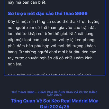
này mà bạn cần biết.
Sơ lược nét đặc sắc thể thao S666
Đây là một nền tảng cá cược thể thao
trực tuyến,
nơi người xem có thể tham gia vào các trận đấu
lớn nhỏ từ khắp nơi trên thế giới. Nhà cái cung
cấp một loạt các loại cược với tỷ lệ kèo phong
phú, đảm bảo phù hợp với mọi đối tượng khách
hàng. Từ những người chơi mới bắt đầu đến các
tay cược chuyên nghiệp đã có nhiều năm kinh
nghiệm.
Đặc điểm nổi bật của sảnh Thể Thao của nhà
cái
S666
là đa dạng môn cá cược
(bóng đá,
tennis, bóng chuyền bóng rổ, cầu lông và nhiều bộ
THỂ THAO S666 - KHÁM PHÁ KHÔNG GIAN CÁ CƯỢC ĐẲNG
môn khác) hơn nữa còn nhiều loại kèo cược. Có
CẤP 2024
phong phú loại kèo khác nhau: kèo chấp, kèo tài
Tổng Quan Về Soi Kèo Real Madrid Mùa
xỉu, kèo châu Âu, kèo trực tiếp,…Giao diện đẹp
Giải 2024/25