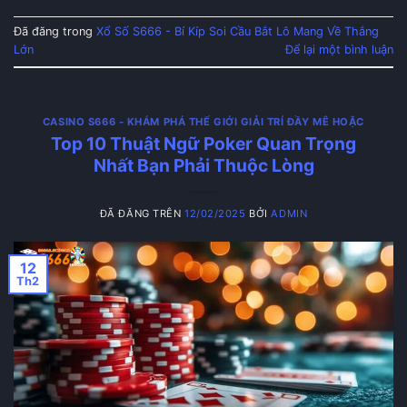
Đã đăng trong
Xổ Số S666 - Bí Kíp Soi Cầu Bắt Lô Mang Về Thắng
Lớn
Để lại một bình luận
CASINO S666 - KHÁM PHÁ THẾ GIỚI GIẢI TRÍ ĐẦY MÊ HOẶC
Top 10 Thuật Ngữ Poker Quan Trọng
Nhất Bạn Phải Thuộc Lòng
ĐÃ ĐĂNG TRÊN
12/02/2025
BỞI
ADMIN
12
Th2