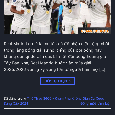
Real Madrid có lẽ là cái tên có độ nhận diện rộng nhất
trong làng bóng đá, sự nổi tiếng của đội bóng này
không còn gì để bàn cãi. Là một đội bóng hoàng gia
Tây Ban Nha, Real Madrid bước vào mùa giải
2025/2026 với sự kỳ vọng lớn từ người hâm mộ […]
TIẾP TỤC ĐỌC
→
Đã đăng trong
Thể Thao S666 - Khám Phá Không Gian Cá Cược
Đẳng Cấp 2024
Để lại một bình luận