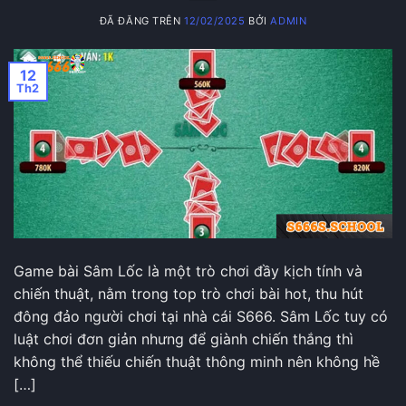
ĐÃ ĐĂNG TRÊN
12/02/2025
BỞI
ADMIN
12
Th2
Game bài Sâm Lốc là một trò chơi đầy kịch tính và
chiến thuật, nằm trong top trò chơi bài hot, thu hút
đông đảo người chơi tại nhà cái S666. Sâm Lốc tuy có
luật chơi đơn giản nhưng để giành chiến thắng thì
không thể thiếu chiến thuật thông minh nên không hề
[…]