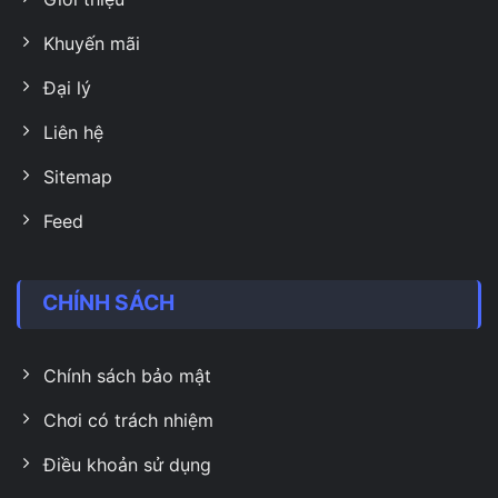
Khuyến mãi
Đại lý
Liên hệ
Sitemap
Feed
CHÍNH SÁCH
Chính sách bảo mật
Chơi có trách nhiệm
Điều khoản sử dụng