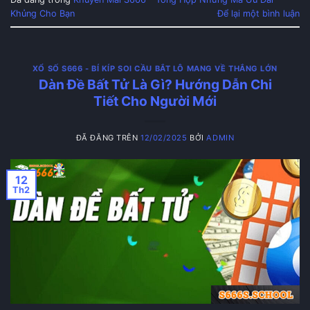
Khủng Cho Bạn
Để lại một bình luận
XỔ SỐ S666 - BÍ KÍP SOI CẦU BẮT LÔ MANG VỀ THẮNG LỚN
Dàn Đề Bất Tử Là Gì? Hướng Dẫn Chi
Tiết Cho Người Mới
ĐÃ ĐĂNG TRÊN
12/02/2025
BỞI
ADMIN
12
Th2