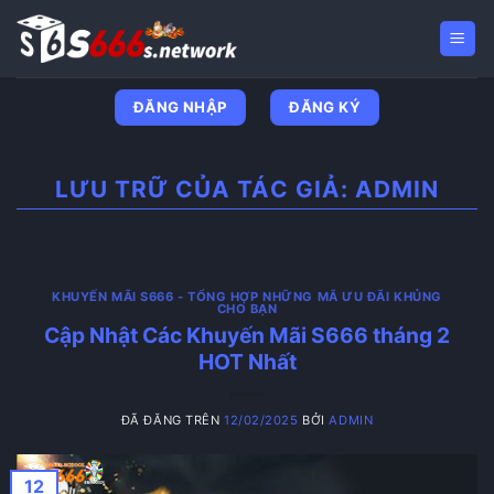
Chuyển
đến
nội
dung
ĐĂNG NHẬP
ĐĂNG KÝ
LƯU TRỮ CỦA TÁC GIẢ:
ADMIN
KHUYẾN MÃI S666 - TỔNG HỢP NHỮNG MÃ ƯU ĐÃI KHỦNG
CHO BẠN
Cập Nhật Các Khuyến Mãi S666 tháng 2
HOT Nhất
ĐÃ ĐĂNG TRÊN
12/02/2025
BỞI
ADMIN
12