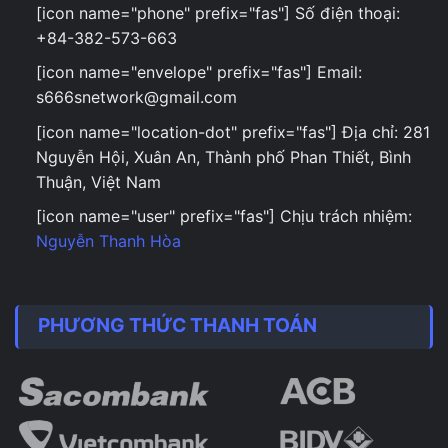
[icon name="phone" prefix="fas"] Số điện thoại:
+84-382-573-663
[icon name="envelope" prefix="fas"] Email:
s666snetwork@gmail.com
[icon name="location-dot" prefix="fas"] Địa chỉ: 281
Nguyễn Hội, Xuân An, Thành phố Phan Thiết, Bình
Thuận, Việt Nam
[icon name="user" prefix="fas"] Chịu trách nhiệm:
Nguyễn Thanh Hòa
PHƯƠNG THỨC THANH TOÁN