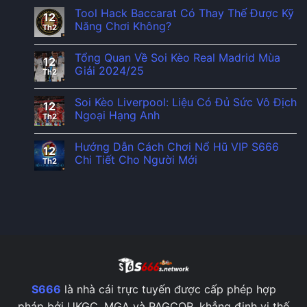
Chi
Tool Hack Baccarat Có Thay Thế Được Kỹ
Tiết
12
Năng Chơi Không?
Cho
Th2
Người
Mới
Tổng Quan Về Soi Kèo Real Madrid Mùa
12
Giải 2024/25
Th2
Soi Kèo Liverpool: Liệu Có Đủ Sức Vô Địch
12
Ngoại Hạng Anh
Th2
Hướng Dẫn Cách Chơi Nổ Hũ VIP S666
12
Chi Tiết Cho Người Mới
Th2
S666
là nhà cái trực tuyến được cấp phép hợp
pháp bởi UKGC, MGA và PAGCOR, khẳng định vị thế