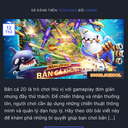
ĐÃ ĐĂNG TRÊN
12/02/2025
BỞI
ADMIN
12
Th2
Bắn cá 2D là trò chơi thú vị với gameplay đơn giản
nhưng đầy thử thách. Để chiến thắng và nhận thưởng
lớn, người chơi cần áp dụng những chiến thuật thông
minh và quản lý đạn hợp lý. Hãy theo dõi bài viết này
để khám phá những bí quyết giúp bạn chơi bắn […]