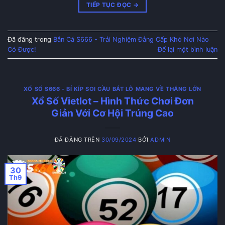
TIẾP TỤC ĐỌC
→
Đã đăng trong
Bắn Cá S666 - Trải Nghiệm Đẳng Cấp Khó Nơi Nào
Có Được!
Để lại một bình luận
XỔ SỐ S666 - BÍ KÍP SOI CẦU BẮT LÔ MANG VỀ THẮNG LỚN
Xổ Số Vietlot – Hình Thức Chơi Đơn
Giản Với Cơ Hội Trúng Cao
ĐÃ ĐĂNG TRÊN
30/09/2024
BỞI
ADMIN
30
Th9