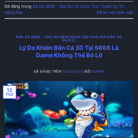
Đã đăng trong
Đá Gà S666 - Địa Chỉ Cá Cược Trực Tuyến Uy Tín
Hàng Đầu
Để lại một bình luận
BẮN CÁ S666 - TRẢI NGHIỆM ĐẲNG CẤP KHÓ NƠI NÀO CÓ
ĐƯỢC!
Lý Do Khiến Bắn Cá 3D Tại S666 Là
Game Không Thể Bỏ Lỡ
ĐÃ ĐĂNG TRÊN
12/02/2025
BỞI
ADMIN
12
Th2