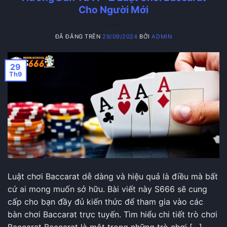
Cho Người Mới
ĐÃ ĐĂNG TRÊN
29/09/2024
BỞI
ADMIN
29
Th9
Luật chơi Baccarat dễ dàng và hiệu quả là điều mà bất
cứ ai mong muốn sở hữu. Bài viết này S666 sẽ cung
cấp cho bạn đầy đủ kiến thức để tham gia vào các
bàn chơi Baccarat trực tuyến. Tìm hiểu chi tiết trò chơi
Baccarat Baccarat là một trong những trò chơi […]