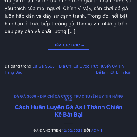
Đá gà từ lâu đã trở thành bộ môn giải trí nhận được sự
yêu thích của mọi người. Chính vì vậy, sân chơi đá gà
luôn hấp dẫn và đầy sự cạnh tranh. Trong đó, nổi bật
hơn hẳn là trực tiếp trường gà Thomo với những trận
đấu gay cấn và chất lượng […]
TIẾP TỤC ĐỌC
→
Đã đăng trong
Đá Gà S666 - Địa Chỉ Cá Cược Trực Tuyến Uy Tín
Hàng Đầu
Để lại một bình luận
ĐÁ GÀ S666 - ĐỊA CHỈ CÁ CƯỢC TRỰC TUYẾN UY TÍN HÀNG
ĐẦU
Cách Huấn Luyện Gà Asil Thành Chiến
Kê Bất Bại
ĐÃ ĐĂNG TRÊN
12/02/2025
BỞI
ADMIN