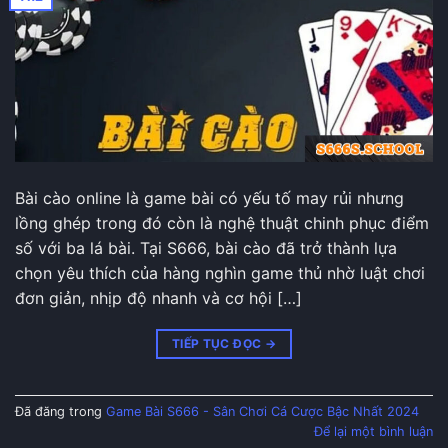
Bài cào online là game bài có yếu tố may rủi nhưng
lồng ghép trong đó còn là nghệ thuật chinh phục điểm
số với ba lá bài. Tại S666, bài cào đã trở thành lựa
chọn yêu thích của hàng nghìn game thủ nhờ luật chơi
đơn giản, nhịp độ nhanh và cơ hội […]
TIẾP TỤC ĐỌC
→
Đã đăng trong
Game Bài S666 - Sân Chơi Cá Cược Bậc Nhất 2024
Để lại một bình luận