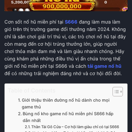
Cơn sốt nổ hũ miễn phí tại
S666
đang làm mưa làm
gió trên thị trường game đổi thưởng năm 2024. Không
chỉ là sân chơi giải trí thú vị, các trò chơi nổ hũ tại đây
còn mang đến cơ hội trúng thưởng lớn, giúp người
chơi thỏa mãn đam mê và làm giàu nhanh chóng. Hãy
cùng khám phá những điều thú vị ẩn chứa trong thế
giới nổ hũ miễn phí tại S666 và cách
tải game nổ hũ
để có những trải nghiệm đáng nhớ và cơ hội đổi đời.
Table of Contents
Giới thiệu thiên đường nổ hũ dành cho mọi
game thủ
Bùng nổ kho game nổ hũ miễn phí S666 hấp
dẫn nhất
Thần Tài Gõ Cửa – Cơ hội làm giàu chỉ có tại S666