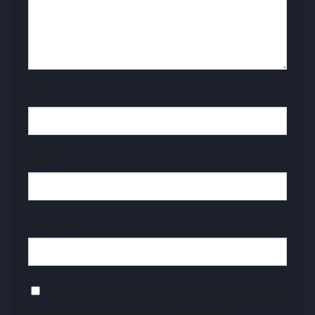
Tên
*
Email
*
Trang web
Lưu tên của tôi, email, và trang web trong trình