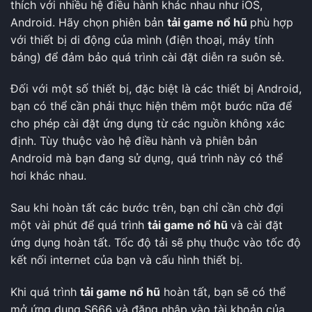
thích với nhiều hệ điều hành khác nhau như iOS,
Android. Hãy chọn phiên bản
tải game nổ hũ
phù hợp
với thiết bị di động của mình (điện thoại, máy tính
bảng) để đảm bảo quá trình cài đặt diễn ra suôn sẻ.
Đối với một số thiết bị, đặc biệt là các thiết bị Android,
bạn có thể cần phải thực hiện thêm một bước nữa để
cho phép cài đặt ứng dụng từ các nguồn không xác
định. Tùy thuộc vào hệ điều hành và phiên bản
Android mà bạn đang sử dụng, quá trình này có thể
hơi khác nhau.
Sau khi hoàn tất các bước trên, bạn chỉ cần chờ đợi
một vài phút để quá trình
tải game nổ hũ
và cài đặt
ứng dụng hoàn tất. Tốc độ tải sẽ phụ thuộc vào tốc độ
kết nối internet của bạn và cấu hình thiết bị.
Khi quá trình
tải game nổ hũ
hoàn tất, bạn sẽ có thể
mở ứng dụng S666 và đăng nhập vào tài khoản của