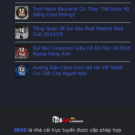
Chi
Tool Hack Baccarat Có Thay Thế Được Kỹ
Tiết
12
Năng Chơi Không?
Cho
Th2
Người
Mới
Tổng Quan Về Soi Kèo Real Madrid Mùa
12
Giải 2024/25
Th2
Soi Kèo Liverpool: Liệu Có Đủ Sức Vô Địch
12
Ngoại Hạng Anh
Th2
Hướng Dẫn Cách Chơi Nổ Hũ VIP S666
12
Chi Tiết Cho Người Mới
Th2
S666
là nhà cái trực tuyến được cấp phép hợp