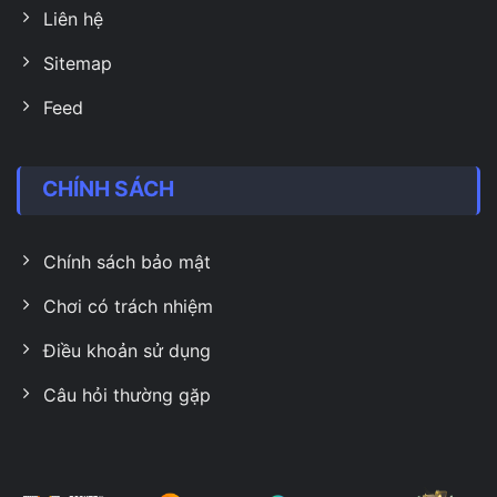
Liên hệ
Sitemap
Feed
CHÍNH SÁCH
Chính sách bảo mật
Chơi có trách nhiệm
Điều khoản sử dụng
Câu hỏi thường gặp