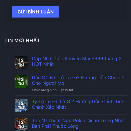
duyệt này cho lần bình luận kế tiếp của tôi.
TIN MỚI NHẤT
Cập Nhật Các Khuyến Mãi S666 tháng 2
12
HOT Nhất
Th2
Dàn Đề Bất Tử Là Gì? Hướng Dẫn Chi Tiết
12
Cho Người Mới
Th2
ở
Chức năng bình luận bị tắt
Dàn
Đề
Tỷ Lệ Lô Đề Là Gì? Hướng Dẫn Cách Tính
12
Bất
Chính Xác Nhất
Th2
Tử
Là
Top 10 Thuật Ngữ Poker Quan Trọng Nhất
Gì?
12
Hướng
Bạn Phải Thuộc Lòng
Th2
Dẫn