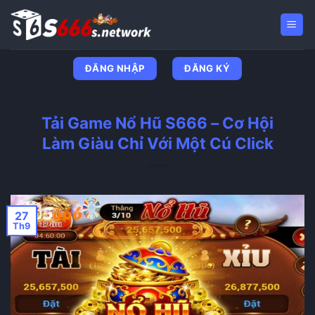
Chuyển
đến
nội
dung
ĐĂNG NHẬP
ĐĂNG KÝ
Tải Game Nổ Hũ S666 – Cơ Hội
Làm Giàu Chỉ Với Một Cú Click
27
Th9