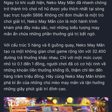
Ngay từ khi xuất hiện, Neko May Mắn đã nhanh chóng
trở thành trò chơi nổ hũ được yêu thích nhất tại sòng
bạc trực tuyến S666. Không chỉ đơn thuần là một trò
chơi giải trí, Neko May Mắn còn là một hành trình
khám phá đầy màu sắc, nơi những biểu tượng may
mắn ẩn chứa những phần thưởng giá trị bất ngờ.
Với cấu trúc 5 hàng và 6 guồng quay, Neko May Mắn
tạo ra một không gian chơi game rộng lớn với 32.400
đường trả thưởng khác nhau. Chỉ với một mức cược
nhỏ từ 0.1 đến 1 đồng, người chơi đã có cơ hội rinh về
những khoản tiền thưởng khổng lồ, thậm chí lên đến
hàng trăm triệu đồng. Hãy cùng Neko May Mắn khám
phá bí ẩn của những chú mèo may mắn và tận hưởng
những giây phút giải trí đỉnh cao.