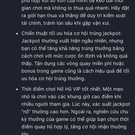
phù hợp với số vốn của mình để kéo dài thời
gian chơi mà không lo thua quá nhanh. Hãy đặt
ra giới hạn thua và thắng để duy trì kiểm soát
tài chính, tránh lún sâu khi gặp vận xui.
Chiến thuật tối ưu hóa cơ hội trúng jackpot:
Jackpot thường xuất hiện ngẫu nhiên, nhưng
bạn có thể tăng khả năng trúng thưởng bằng
cách chơi với mức cược ổn định và không quá
thấp. Tận dụng các vòng quay miễn phí hoặc
bonus trong game cũng là cách hiệu quả để tối
ưu hóa cơ hội trúng thưởng.
Thời điểm chơi Nổ Hũ VIP tốt nhất: Một mẹo
nhỏ là chơi vào các khung giờ cao điểm khi
nhiều người tham gia. Lúc này, xác suất jackpot
“nổ” thường cao hơn. Ngoài ra, nghiên cứu chu
kỳ thưởng của game có thể giúp bạn chọn thời
điểm quay hũ hợp lý, tăng cơ hội nhận thưởng
lớn.