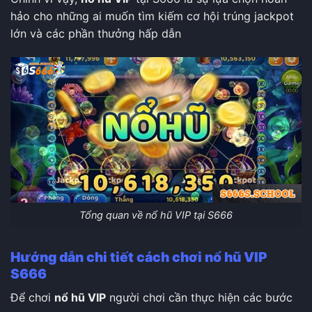
hảo cho những ai muốn tìm kiếm cơ hội trúng jackpot
lớn và các phần thưởng hấp dẫn
Tổng quan về nổ hũ VIP tại S666
Hướng dẫn chi tiết cách chơi nổ hũ VIP
S666
Để chơi
nổ hũ VIP
người chơi cần thực hiện các bước