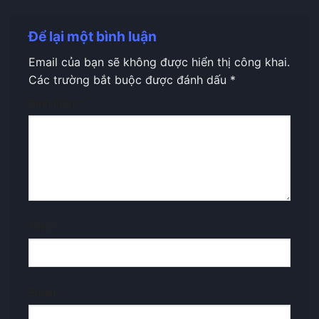
Để lại một bình luận
Email của bạn sẽ không được hiển thị công khai.
Các trường bắt buộc được đánh dấu
*
Bình luận
*
Tên
*
Email
*