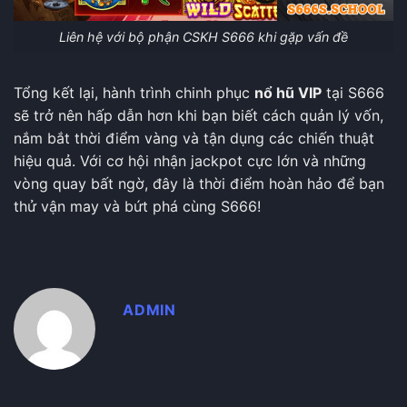
Liên hệ với bộ phận CSKH S666 khi gặp vấn đề
Tổng kết lại, hành trình chinh phục
nổ hũ VIP
tại S666
sẽ trở nên hấp dẫn hơn khi bạn biết cách quản lý vốn,
nắm bắt thời điểm vàng và tận dụng các chiến thuật
hiệu quả. Với cơ hội nhận jackpot cực lớn và những
vòng quay bất ngờ, đây là thời điểm hoàn hảo để bạn
thử vận may và bứt phá cùng S666!
ADMIN