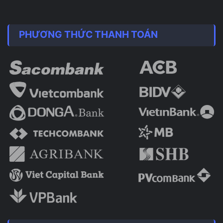
PHƯƠNG THỨC THANH TOÁN