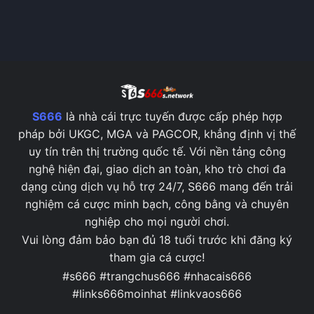
S666
là nhà cái trực tuyến được cấp phép hợp
pháp bởi UKGC, MGA và PAGCOR, khẳng định vị thế
uy tín trên thị trường quốc tế. Với nền tảng công
nghệ hiện đại, giao dịch an toàn, kho trò chơi đa
dạng cùng dịch vụ hỗ trợ 24/7, S666 mang đến trải
nghiệm cá cược minh bạch, công bằng và chuyên
nghiệp cho mọi người chơi.
Vui lòng đảm bảo bạn đủ 18 tuổi trước khi đăng ký
tham gia cá cược!
#s666 #trangchus666 #nhacais666
#links666moinhat #linkvaos666