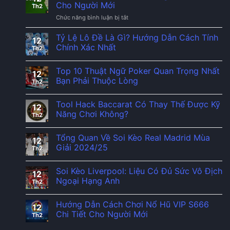
Cho Người Mới
Th2
chuyển tiền về tài khoản.
ở
Chức năng bình luận bị tắt
Dàn
Hướng dẫn nhận khuyến mãi nạp tiền lần hai cho
Đề
Tỷ Lệ Lô Đề Là Gì? Hướng Dẫn Cách Tính
12
Bất
tân binh
Chính Xác Nhất
Th2
Tử
Là
Sau khi nạp tiền lần đầu, bạn tiếp tục được hưởng
Top 10 Thuật Ngữ Poker Quan Trọng Nhất
Gì?
12
lợi từ chương trình khuyến mãi nạp lần hai với mức
Hướng
Bạn Phải Thuộc Lòng
Th2
Dẫn
nạp tối thiểu là 1,000,000 VNĐ. Khi thực hiện nạp
Chi
tiền lần hai, người dùng sẽ nhận được ưu đãi
Tool Hack Baccarat Có Thay Thế Được Kỹ
Tiết
12
Năng Chơi Không?
Cho
128,000 VNĐ và số tiền thưởng tối đa có thể lên
Th2
Người
đến 3,888,000 VNĐ.
Mới
Tổng Quan Về Soi Kèo Real Madrid Mùa
12
Giải 2024/25
Th2
Soi Kèo Liverpool: Liệu Có Đủ Sức Vô Địch
12
Ngoại Hạng Anh
Th2
Hướng Dẫn Cách Chơi Nổ Hũ VIP S666
12
Chi Tiết Cho Người Mới
Th2