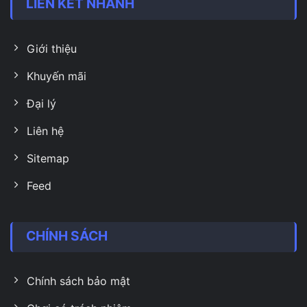
LIÊN KẾT NHANH
Giới thiệu
Khuyến mãi
Đại lý
Liên hệ
Đăng ký ngay tài khoản để nhận nhiều ưu đãi hấp dẫn
Sitemap
Feed
Xem thêm >>>
Tải App S666
–
Hướng Dẫn Quy Trình Tải Ứng
Dụng Tiện Lợi
CHÍNH SÁCH
Hy vọng những
hướng dẫn S666
chi tiết trên đây
Chính sách bảo mật
cung cấp cho bạn thông tin cần thiết để tránh