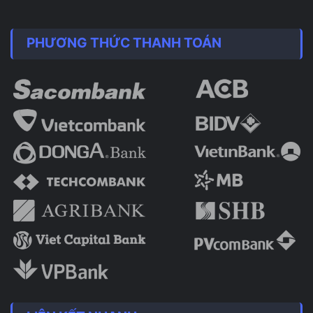
của S666.
PHƯƠNG THỨC THANH TOÁN
Anh em có thể kiểm tra các điều kiện cụ thể và lợi
ích mà mình sẽ nhận được khi tham gia. Tránh
trường hợp thực hiện không đúng quy trình theo
hướng dẫn dẫn đến không áp được mã trong quá
trình thực hiện.
Đăng ký nick không thành công
Nếu bạn gặp một số vấn đề trong quá trình tạo tài
khoản như không tạo thành công. Có thể anh em
đang sai thông tin do nhập không đúng, hệ thống
bảo trì, đường link cũ hoặc tên người dùng đã tồn
tại. Trường hợp này xảy ra khi có người lấy số
hoặc trùng tên với bạn, người dùng chỉ còn cách
thay đổi cho đến khi việc trùng lặp không còn xảy
ra.