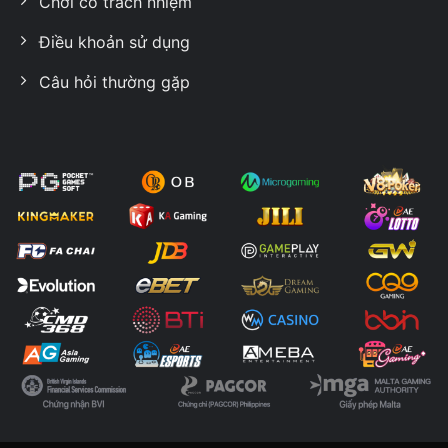
Chơi có trách nhiệm
những rủi ro không đáng có khi tham gia vào sảnh
cược S666.
Điều khoản sử dụng
Câu hỏi thường gặp