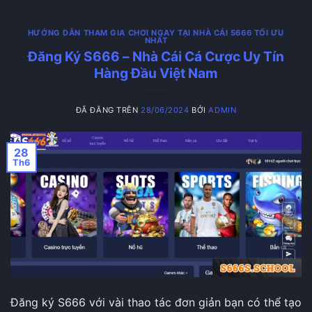
HƯỚNG DẪN THAM GIA CHƠI NGAY TẠI NHÀ CÁI S666 TỐI ƯU
NHẤT
Đăng Ký S666 – Nhà Cái Cá Cược Uy Tín
Hàng Đầu Việt Nam
ĐÃ ĐĂNG TRÊN
28/06/2024
BỞI
ADMIN
28
Nạp rút tiền nhanh chóng tại S666
Th6
Điều này cũng diễn ra tương tự với nạp tiền. Bạn
cần phải đọc kỹ các hướng dẫn chi tiết về các
phương thức từ đăng ký đến nạp rút tiền. Để quá
trình diễn ra nhanh chóng, thuận tiện và an toàn
nhất.
Hướng dẫn nhận mã thưởng hấp dẫn cho
Đăng ký S666 với vài thao tác đơn giản bạn có thể tạo