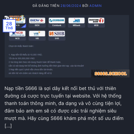
Hướng dẫn đăng ký tài khoản tại S666
ĐÃ ĐĂNG TRÊN
28/06/2024
BỞI
ADMIN
Xem thêm:
Đăng Nhập S666
– Nhà
28
Th6
Cái Trực Tuyến Uy Tín Số 1 Việt
Nam
Khi thao tác đăng ký S666 trên điện thoại
Bạn chỉ cần truy cập vào đường link đăng ký chính
thức của nhà cái trên nhiều nền tảng trực tuyến
như google, chrome, microsoft,… Và vào đúng
Nạp tiền S666 là sợi dây kết nối bet thủ với thiên
trang chủ của sảnh game. Sau đó, bạn chọn mục
đường cá cược trực tuyến tại website. Với hệ thống
tạo tài khoản, điền các thông tin theo yêu cầu như
thanh toán thông minh, đa dạng và vô cùng tiện lợi,
tên nick, mật khẩu, số điện thoại, email,… Anh em
đảm bảo anh em sẽ có được các trải nghiệm siêu
phải đồng ý các điều khoản xác nhận với cổng
mượt mà. Hãy cùng S666 khám phá một số ưu điểm
cược đã đủ 18 tuổi đã đọc và hiểu tất cả các điều
[…]
khoản quy định được nêu.