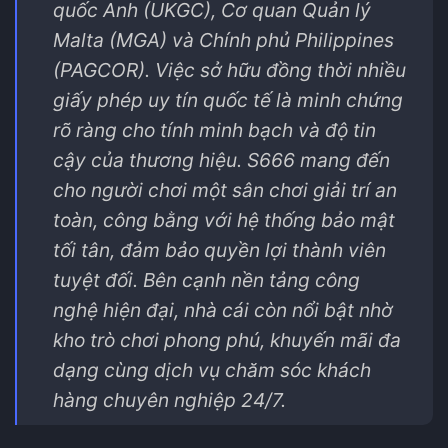
quốc Anh (UKGC), Cơ quan Quản lý
Malta (MGA) và Chính phủ Philippines
(PAGCOR). Việc sở hữu đồng thời nhiều
giấy phép uy tín quốc tế là minh chứng
rõ ràng cho tính minh bạch và độ tin
cậy của thương hiệu. S666 mang đến
cho người chơi một sân chơi giải trí an
toàn, công bằng với hệ thống bảo mật
tối tân, đảm bảo quyền lợi thành viên
tuyệt đối. Bên cạnh nền tảng công
nghệ hiện đại, nhà cái còn nổi bật nhờ
kho trò chơi phong phú, khuyến mãi đa
dạng cùng dịch vụ chăm sóc khách
hàng chuyên nghiệp 24/7.