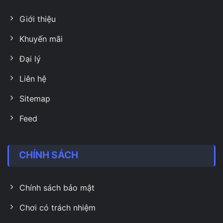
Giới thiệu
Khuyến mãi
Đại lý
Liên hệ
Sitemap
Feed
CHÍNH SÁCH
Chính sách bảo mật
Chơi có trách nhiệm