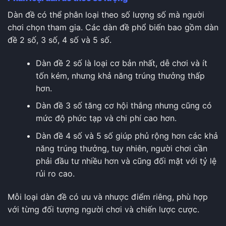
Dàn đề có thể phân loại theo số lượng số mà người
chơi chọn tham gia. Các dàn đề phổ biến bao gồm dàn
đề 2 số, 3 số, 4 số và 5 số.
Dàn đề 2 số là loại cơ bản nhất, dễ chơi và ít
tốn kém, nhưng khả năng trúng thưởng thấp
hơn.
Dàn đề 3 số tăng cơ hội thắng nhưng cũng có
mức độ phức tạp và chi phí cao hơn.
Dàn đề 4 số và 5 số giúp phủ rộng hơn các khả
năng trúng thưởng, tuy nhiên, người chơi cần
phải đầu tư nhiều hơn và cũng đối mặt với tỷ lệ
rủi ro cao.
Mỗi loại dàn đề có ưu và nhược điểm riêng, phù hợp
với từng đối tượng người chơi và chiến lược cược.