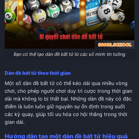
Bạn có thể tạo dàn đề bất tử từ các số mình tin tưởng
Dàn đề bất tử theo thời gian
Một số dàn đề bất tử có thể kéo dài qua nhiều vòng
chơi, cho phép người chơi duy trì cược trong thời gian
dài mà không lo bị thất bại. Những dàn đề này có đặc
điểm là luôn luôn giữ nguyên sự ổn định trong suốt
các kỳ quay, giúp tối ưu hóa cơ hội thắng trong thời
gian dài.
Hướng dẫn tạo một dàn đề bất tử hiệu quả