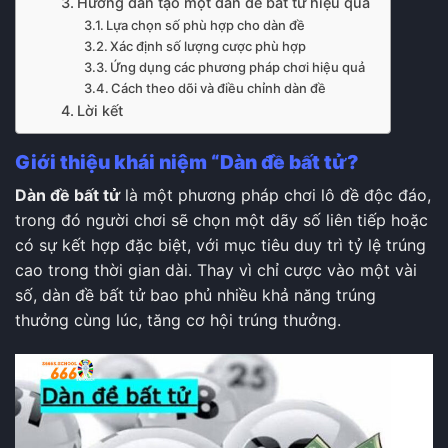
Hướng dẫn tạo một dàn đề bất tử hiệu quả
Lựa chọn số phù hợp cho dàn đề
Xác định số lượng cược phù hợp
Ứng dụng các phương pháp chơi hiệu quả
Cách theo dõi và điều chỉnh dàn đề
Lời kết
Giới thiệu khái niệm “Dàn đề bất tử?
Dàn đề bất tử
là một phương pháp chơi lô đề độc đáo,
trong đó người chơi sẽ chọn một dãy số liên tiếp hoặc
có sự kết hợp đặc biệt, với mục tiêu duy trì tỷ lệ trúng
cao trong thời gian dài. Thay vì chỉ cược vào một vài
số, dàn đề bất tử bao phủ nhiều khả năng trúng
thưởng cùng lúc, tăng cơ hội trúng thưởng.