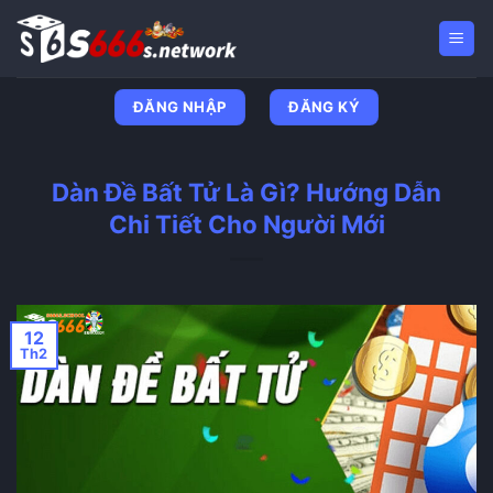
Chuyển
đến
nội
dung
ĐĂNG NHẬP
ĐĂNG KÝ
Dàn Đề Bất Tử Là Gì? Hướng Dẫn
Chi Tiết Cho Người Mới
12
Th2