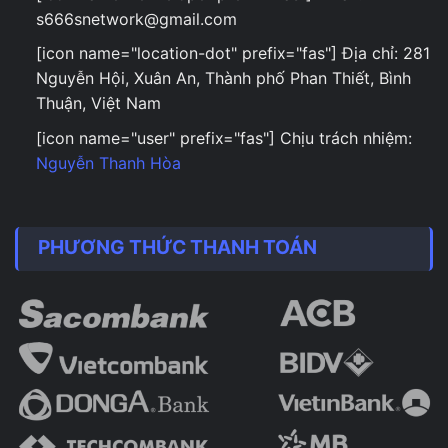
s666snetwork@gmail.com
[icon name="location-dot" prefix="fas"] Địa chỉ: 281
Nguyễn Hội, Xuân An, Thành phố Phan Thiết, Bình
Thuận, Việt Nam
[icon name="user" prefix="fas"] Chịu trách nhiệm:
Nguyễn Thanh Hòa
PHƯƠNG THỨC THANH TOÁN