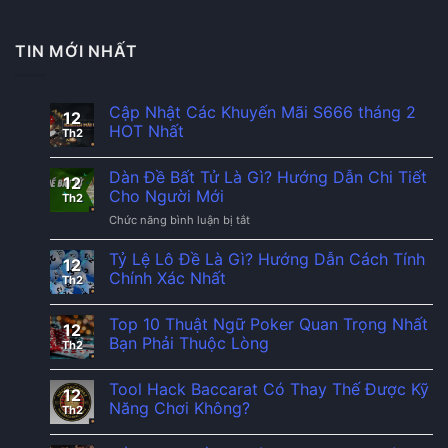
TIN MỚI NHẤT
Cập Nhật Các Khuyến Mãi S666 tháng 2
12
HOT Nhất
Th2
Dàn Đề Bất Tử Là Gì? Hướng Dẫn Chi Tiết
12
Cho Người Mới
Th2
ở
Chức năng bình luận bị tắt
Dàn
Đề
Tỷ Lệ Lô Đề Là Gì? Hướng Dẫn Cách Tính
12
Bất
Chính Xác Nhất
Th2
Tử
Là
Top 10 Thuật Ngữ Poker Quan Trọng Nhất
Gì?
12
Hướng
Bạn Phải Thuộc Lòng
Th2
Dẫn
Chi
Tool Hack Baccarat Có Thay Thế Được Kỹ
Tiết
12
Năng Chơi Không?
Cho
Th2
Người
Mới