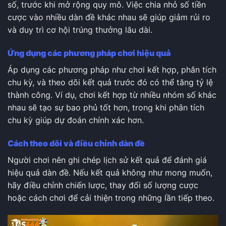
số, trước khi mở rộng quy mô. Việc chia nhỏ số tiền
cược vào nhiều dàn đề khác nhau sẽ giúp giảm rủi ro
và duy trì cơ hội trúng thưởng lâu dài.
Ứng dụng các phương pháp chơi hiệu quả
Áp dụng các phương pháp như chơi kết hợp, phân tích
chu kỳ, và theo dõi kết quả trước đó có thể tăng tỷ lệ
thành công. Ví dụ, chơi kết hợp từ nhiều nhóm số khác
nhau sẽ tạo sự bao phủ tốt hơn, trong khi phân tích
chu kỳ giúp dự đoán chính xác hơn.
Cách theo dõi và điều chỉnh dàn đề
Người chơi nên ghi chép lịch sử kết quả để đánh giá
hiệu quả dàn đề. Nếu kết quả không như mong muốn,
hãy điều chỉnh chiến lược, thay đổi số lượng cược
hoặc cách chơi để cải thiện trong những lần tiếp theo.