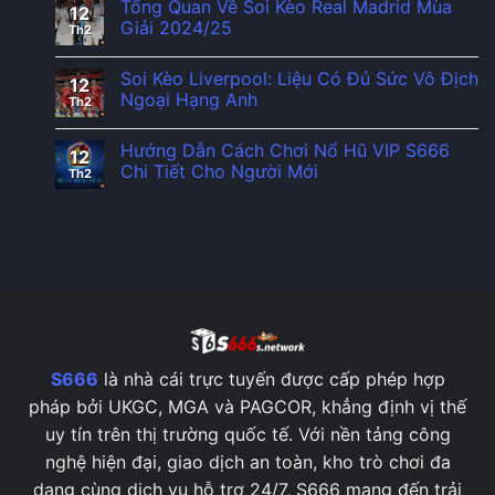
Tổng Quan Về Soi Kèo Real Madrid Mùa
12
Giải 2024/25
Th2
Soi Kèo Liverpool: Liệu Có Đủ Sức Vô Địch
12
Ngoại Hạng Anh
Th2
Hướng Dẫn Cách Chơi Nổ Hũ VIP S666
12
Chi Tiết Cho Người Mới
Th2
S666
là nhà cái trực tuyến được cấp phép hợp
pháp bởi UKGC, MGA và PAGCOR, khẳng định vị thế
uy tín trên thị trường quốc tế. Với nền tảng công
nghệ hiện đại, giao dịch an toàn, kho trò chơi đa
dạng cùng dịch vụ hỗ trợ 24/7, S666 mang đến trải