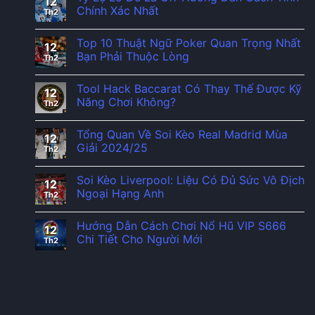
12
Bất
Chính Xác Nhất
Th2
Tử
Là
Top 10 Thuật Ngữ Poker Quan Trọng Nhất
Gì?
12
Hướng
Bạn Phải Thuộc Lòng
Th2
Dẫn
Chi
Tool Hack Baccarat Có Thay Thế Được Kỹ
Tiết
12
Năng Chơi Không?
Cho
Th2
Người
Mới
Tổng Quan Về Soi Kèo Real Madrid Mùa
12
Giải 2024/25
Th2
Soi Kèo Liverpool: Liệu Có Đủ Sức Vô Địch
12
Ngoại Hạng Anh
Th2
Hướng Dẫn Cách Chơi Nổ Hũ VIP S666
12
Chi Tiết Cho Người Mới
Th2