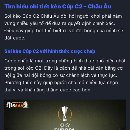
Tìm hiểu chi tiết kèo Cúp C2 – Châu Âu
Soi kèo Cúp C2 Châu Âu đòi hỏi người chơi phải nắm
vững nhiều yếu tố để đưa ra quyết định chính xác.
Điều này giúp bet thủ biết rõ về đội bóng của mình sẽ
đặt cược.
Soi kèo Cúp C2 với hình thức cược chấp
Cược chấp là một trong những hình thức phổ biến nhất
trong soi kèo C2. Đây là cách để nhà cái cân bằng cơ
hội giữa hai đội bóng có sự chênh lệch về thực lực.
Phương thức này giúp người chơi có nhiều lựa chọn
thú vị và khả năng thắng cược cao hơn.