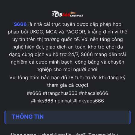
S666
là nhà cái trực tuyến được cấp phép hợp
pháp bởi UKGC, MGA và PAGCOR, khẳng định vị thế
uy tín trên thị trường quốc tế. Với nền tảng công
nghệ hiện đại, giao dịch an toàn, kho trò chơi đa
dạng cùng dịch vụ hỗ trợ 24/7, S666 mang đến trải
nghiệm cá cược minh bạch, công bằng và chuyên
nghiệp cho mọi người chơi.
Vui lòng đảm bảo bạn đủ 18 tuổi trước khi đăng ký
tham gia cá cược!
#s666 #trangchus666 #nhacais666
#links666moinhat #linkvaos666
THÔNG TIN