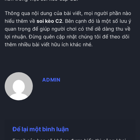
Thông qua nội dung của bài viết, mọi người phần nào
hiểu thêm về
soi kèo C2
. Bên cạnh đó là một số lưu ý
quan trọng để giúp người chơi có thể dễ dàng thu về
lợi nhuận. Đừng quên cập nhật chúng tôi để theo dõi
thêm nhiều bài viết hữu ích khác nhé.
ADMIN
Để lại một bình luận