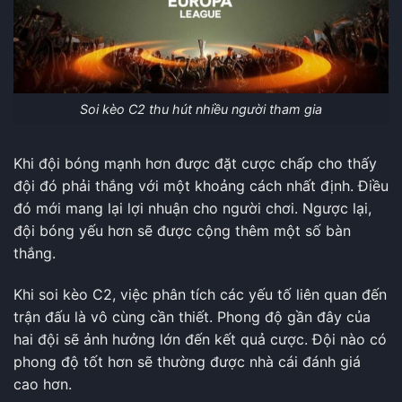
Soi kèo C2 thu hút nhiều người tham gia
Khi đội bóng mạnh hơn được đặt cược chấp cho thấy
đội đó phải thắng với một khoảng cách nhất định. Điều
đó mới mang lại lợi nhuận cho người chơi. Ngược lại,
đội bóng yếu hơn sẽ được cộng thêm một số bàn
thắng.
Khi soi kèo C2, việc phân tích các yếu tố liên quan đến
trận đấu là vô cùng cần thiết. Phong độ gần đây của
hai đội sẽ ảnh hưởng lớn đến kết quả cược. Đội nào có
phong độ tốt hơn sẽ thường được nhà cái đánh giá
cao hơn.