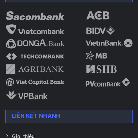
LIÊN KẾT NHANH
Giới thiệu