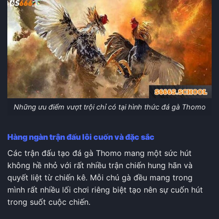
Những ưu điểm vượt trội chỉ có tại hình thức đá gà Thomo
Hàng ngàn trận đấu lôi cuốn và đặc sắc
Các trận đấu tạo đá gà Thomo mang một sức hút
không hề nhỏ với rất nhiều trận chiến hung hãn và
quyết liệt từ chiến kê. Mỗi chú gà đều mang trong
mình rất nhiều lối chơi riêng biệt tạo nên sự cuốn hút
trong suốt cuộc chiến.