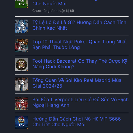
Cho Người Mới
Th2
ở
Chức năng bình luận bị tắt
Dàn
Đề
Tỷ Lệ Lô Đề Là Gì? Hướng Dẫn Cách Tính
12
Bất
Chính Xác Nhất
Th2
Tử
Là
Top 10 Thuật Ngữ Poker Quan Trọng Nhất
Gì?
12
Hướng
Bạn Phải Thuộc Lòng
Th2
Dẫn
Chi
Tool Hack Baccarat Có Thay Thế Được Kỹ
Tiết
12
Năng Chơi Không?
Cho
Th2
Người
Mới
Tổng Quan Về Soi Kèo Real Madrid Mùa
12
Giải 2024/25
Th2
Soi Kèo Liverpool: Liệu Có Đủ Sức Vô Địch
12
Ngoại Hạng Anh
Th2
Hướng Dẫn Cách Chơi Nổ Hũ VIP S666
12
Chi Tiết Cho Người Mới
Th2