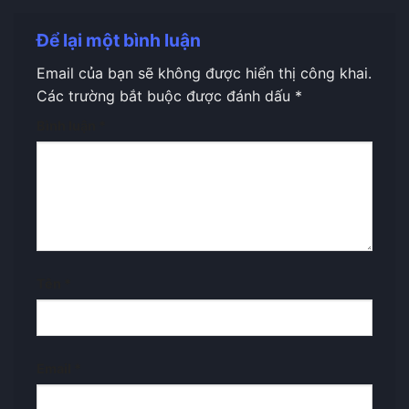
Để lại một bình luận
Email của bạn sẽ không được hiển thị công khai.
Các trường bắt buộc được đánh dấu
*
Bình luận
*
Tên
*
Email
*