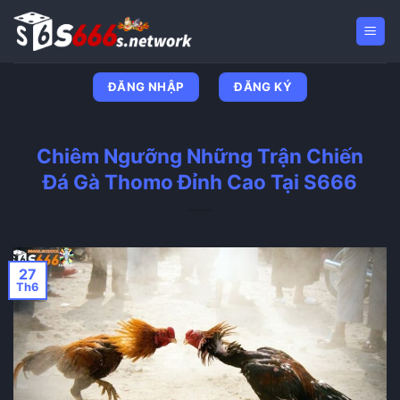
Chuyển
đến
nội
dung
ĐĂNG NHẬP
ĐĂNG KÝ
Chiêm Ngưỡng Những Trận Chiến
Đá Gà Thomo Đỉnh Cao Tại S666
27
Th6