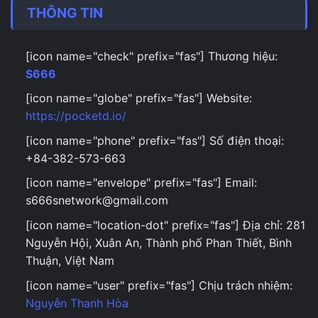
THÔNG TIN
[icon name="check" prefix="fas"] Thương hiệu:
S666
[icon name="globe" prefix="fas"] Website:
https://pocketd.io/
[icon name="phone" prefix="fas"] Số điện thoại:
+84-382-573-663
[icon name="envelope" prefix="fas"] Email:
s666snetwork@gmail.com
[icon name="location-dot" prefix="fas"] Địa chỉ: 281
Nguyễn Hội, Xuân An, Thành phố Phan Thiết, Bình
Thuận, Việt Nam
[icon name="user" prefix="fas"] Chịu trách nhiệm:
Nguyễn Thanh Hòa