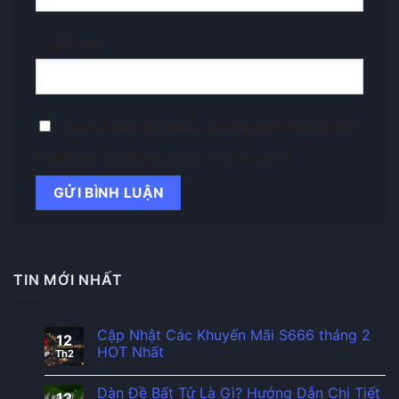
Trang web
Lưu tên của tôi, email, và trang web trong trình
duyệt này cho lần bình luận kế tiếp của tôi.
TIN MỚI NHẤT
Cập Nhật Các Khuyến Mãi S666 tháng 2
12
HOT Nhất
Th2
Dàn Đề Bất Tử Là Gì? Hướng Dẫn Chi Tiết
12