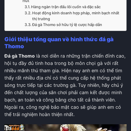
hút
Hàng ngàn trận đấu lôi cuốn và đặc sắc
Hoạt động kinh doanh hợp pháp, minh bạch nhất
thị trường
Đá gà Thomo sở hữu tỷ lệ cược hấp dẫn
Giới thiệu tổng quan về hình thức đá gà
Thomo
Đá gà Thomo
là nơi diễn ra những trận chiến đỉnh cao,
hội tụ đầy đủ tinh hoa trong bộ môn chọi gà với rất
nhiều mãnh thú tham gia. Hiện nay anh em có thể tìm
thấy rất nhiều địa chỉ có thể cung cấp hệ thống phát
sóng trực tiếp tại các trường gà. Tuy nhiên, hãy chú ý
đến chất lượng của sân chơi phải cam kết được minh
bạch, an toàn và công bằng cho tất cả thành viên.
Ngoài ra, công nghệ bảo mật cao sẽ giúp anh em có
thể trải nghiệm hoàn thiện nhất.