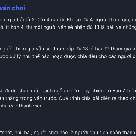
 ván chơi
m gia bởi từ 2 đến 4 người. Khi có đủ 4 người tham gia, m
ời ít hơn 4, thì mỗi người vẫn sẽ nhận đủ 13 lá bài, và những
người tham gia vẫn sẽ được cấp đủ 13 lá bài để tham gia tr
được xử lý như thế nào hoặc được chia đều cho các người c
sẽ được chọn một cách ngẫu nhiên. Tuy nhiên, từ ván 2 trở đ
 thắng trong ván trước. Quá trình chia bài diễn ra theo ch
iữa các thành viên.
nhất, nhì, ba”, người chơi nào là người đầu tiên hoàn thành