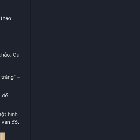
 theo
khảo. Cụ
 trắng” –
ý để
một hình
 ván đó.