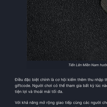
Tiến Lên Miền Nam hướn
Điều đặc biệt chính là cơ hội kiếm thêm thu nhập
giftcode. Người chơi có thể tham gia bất kỳ lúc nà
tiện lợi và thoải mái tối đa.
Với khả năng mở rộng giao tiếp cùng các người chơ