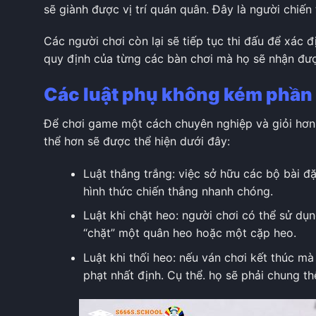
sẽ giành được vị trí quán quân. Đây là người chiến
Các người chơi còn lại sẽ tiếp tục thi đấu để xác đị
quy định của từng các bàn chơi mà họ sẽ nhận đượ
Các luật phụ không kém phần 
Để chơi game một cách chuyên nghiệp và giỏi hơn 
thể hơn sẽ được thể hiện dưới đây:
Luật thắng trắng: việc sở hữu các bộ bài đặ
hình thức chiến thắng nhanh chóng.
Luật khi chặt heo: người chơi có thể sử dụ
“chặt” một quân heo hoặc một cặp heo.
Luật khi thối heo: nếu ván chơi kết thúc mà
phạt nhất định. Cụ thể. họ sẽ phải chung t