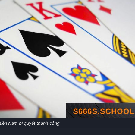
Miền Nam bí quyết thành công