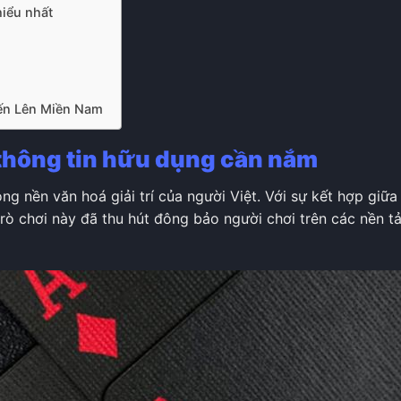
iểu nhất
i
iến Lên Miền Nam
thông tin hữu dụng cần nắm
g nền văn hoá giải trí của người Việt. Với sự kết hợp giữa 
trò chơi này đã thu hút đông bảo người chơi trên các nền t