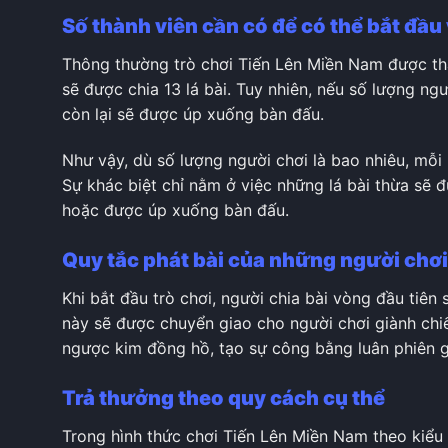
Số thành viên cần có để có thể bắt đầu
Thông thường trò chơi Tiến Lên Miền Nam được tha
sẽ được chia 13 lá bài. Tuy nhiên, nếu số lượng ngư
còn lại sẽ được úp xuống bàn đấu.
Như vậy, dù số lượng người chơi là bao nhiêu, mỗi 
Sự khác biệt chỉ nằm ở việc những lá bài thừa sẽ 
hoặc được úp xuống bàn đấu.
Quy tắc phát bài của những người chơi
Khi bắt đầu trò chơi, người chia bài vòng đầu tiên 
này sẽ được chuyển giao cho người chơi giành chiến
ngược kim đồng hồ, tạo sự công bằng luân phiên g
Trả thưởng theo quy cách cụ thể
Trong hình thức chơi Tiến Lên Miền Nam theo kiểu “