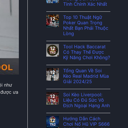
Tử
Tính Chính Xác Nhất
Là
Gì?
Hướng
Top 10 Thuật Ngữ
12
Dẫn
Poker Quan Trọng
Th2
Chi
Nhất Bạn Phải Thuộc
Tiết
Lòng
Cho
Người
Mới
Tool Hack Baccarat
12
Có Thay Thế Được
Th2
Kỹ Năng Chơi Không?
Tổng Quan Về Soi
12
Kèo Real Madrid Mùa
Th2
Giải 2024/25
ội như
 được ưa
Soi Kèo Liverpool:
12
Liệu Có Đủ Sức Vô
Th2
Địch Ngoại Hạng Anh
Hướng Dẫn Cách
12
Chơi Nổ Hũ VIP S666
Th2