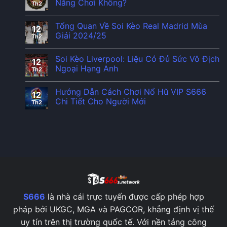
Năng Chơi Không?
Cho
Th2
Người
Mới
Tổng Quan Về Soi Kèo Real Madrid Mùa
12
Giải 2024/25
Th2
Soi Kèo Liverpool: Liệu Có Đủ Sức Vô Địch
12
Ngoại Hạng Anh
Th2
Hướng Dẫn Cách Chơi Nổ Hũ VIP S666
12
Chi Tiết Cho Người Mới
Th2
S666
là nhà cái trực tuyến được cấp phép hợp
pháp bởi UKGC, MGA và PAGCOR, khẳng định vị thế
uy tín trên thị trường quốc tế. Với nền tảng công