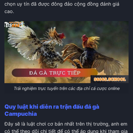
chọn uy tín đã được đông đảo cộng đồng đánh giá
cao.
Trải nghiệm trực tuyến trên các địa chỉ cá cược online
Quy luật khi diễn ra trận đấu đá gà
Campuchia
Đây sẽ là luật chơi cơ bản nhất trên thị trường, anh em
có thể theo dõi chi tiết để có thể áp dụng khi tham gia