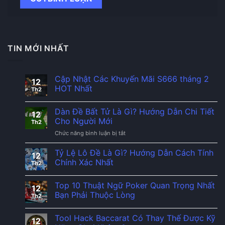
TIN MỚI NHẤT
Cập Nhật Các Khuyến Mãi S666 tháng 2
12
HOT Nhất
Th2
Dàn Đề Bất Tử Là Gì? Hướng Dẫn Chi Tiết
12
Cho Người Mới
Th2
ở
Chức năng bình luận bị tắt
Dàn
Đề
Tỷ Lệ Lô Đề Là Gì? Hướng Dẫn Cách Tính
12
Bất
Chính Xác Nhất
Th2
Tử
Là
Top 10 Thuật Ngữ Poker Quan Trọng Nhất
Gì?
12
Hướng
Bạn Phải Thuộc Lòng
Th2
Dẫn
Chi
Tool Hack Baccarat Có Thay Thế Được Kỹ
Tiết
12