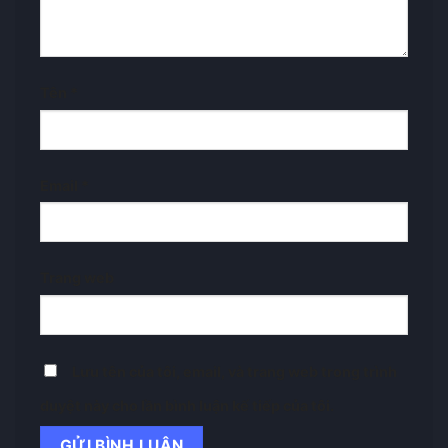
Tên
*
Email
*
Trang web
Lưu tên của tôi, email, và trang web trong trình
duyệt này cho lần bình luận kế tiếp của tôi.