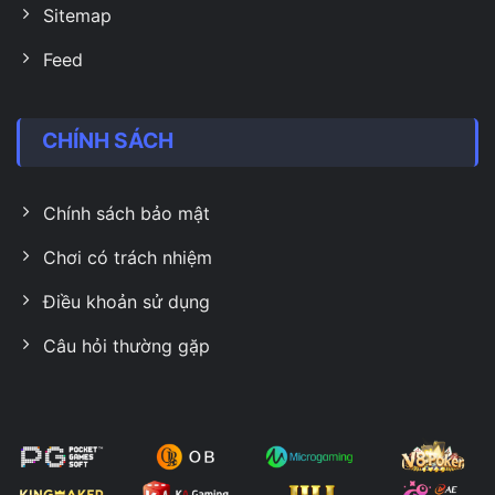
Sitemap
Feed
CHÍNH SÁCH
Chính sách bảo mật
Chơi có trách nhiệm
Điều khoản sử dụng
Câu hỏi thường gặp