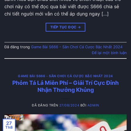
chơi này có thể đọc qua bài viết được S666 chia sẻ
Hãy đặt mục tiêu thật chi tiết và phù hợp với
chi tiết người mới vẫn có thể áp dụng ngay […]
số tiền mà mình đang có. Để bảo toàn số
vốn, anh em cần biết điểm dừng và đừng dồn
TIẾP TỤC ĐỌC
→
quá nhiều tiền cược vào một ván đấu.
Bạn phải biết tự rèn luyện một tâm lý bền bỉ
và vững chắc. Khi mới tham gia thì chỉ nên
Đã đăng trong
Game Bài S666 - Sân Chơi Cá Cược Bậc Nhất 2024
Để lại một bình luận
bắt đầu với số vốn nhỏ để lấy kinh nghiệm,
chỉ khi nào chắc kèo thì mới tăng tiền cược
lên từ từ.
GAME BÀI S666 - SÂN CHƠI CÁ CƯỢC BẬC NHẤT 2024
Phỏm Tá Lả Miễn Phí – Giải Trí Cực Đỉnh
Nhận Thưởng Khủng
ĐÃ ĐĂNG TRÊN
27/08/2024
BỞI
ADMIN
27
Th8