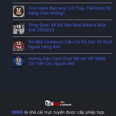
Chi
Tool Hack Baccarat Có Thay Thế Được Kỹ
Tiết
12
Năng Chơi Không?
Cho
Th2
Người
Mới
Tổng Quan Về Soi Kèo Real Madrid Mùa
12
Giải 2024/25
Th2
Soi Kèo Liverpool: Liệu Có Đủ Sức Vô Địch
12
Ngoại Hạng Anh
Th2
Hướng Dẫn Cách Chơi Nổ Hũ VIP S666
12
Chi Tiết Cho Người Mới
Th2
S666
là nhà cái trực tuyến được cấp phép hợp