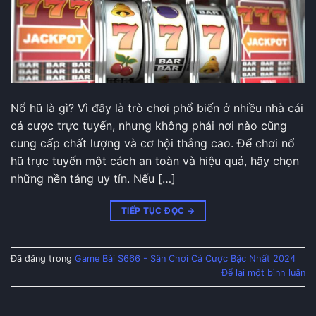
Game bài tại S666 luôn gây phấn khích cho hội
viên bằng hàng loạt vật phẩm giá trị. Tại đây,
người chơi sẽ có cơ hội nhận các phần thưởng
hấp dẫn như: Code vip, tiền mặt, thẻ cào,… Điều
này hứa hẹn mở ra cho bạn một không gian giải trí
sôi động, minh bạch và rất đáng tin cậy.
Nổ hũ là gì? Vì đây là trò chơi phổ biến ở nhiều nhà cái
cá cược trực tuyến, nhưng không phải nơi nào cũng
Hỗ trợ chuyên nghiệp
cung cấp chất lượng và cơ hội thắng cao. Để chơi nổ
hũ trực tuyến một cách an toàn và hiệu quả, hãy chọn
S666 luôn tự hào khi đã phát triển được một hệ
những nền tảng uy tín. Nếu […]
thống chăm sóc khách hàng chuyên nghiệp, nhanh
chóng và cực kỳ chu đáo. Nếu gặp bất cứ vấn đề
TIẾP TỤC ĐỌC
→
gì trong quá trình trải nghiệm thì bạn đừng quên
liên hệ ngay với dịch vụ CSKH. Chắc chắn, mọi
thắc mắc của quý khách sẽ được các nhân viên hỗ
Đã đăng trong
Game Bài S666 - Sân Chơi Cá Cược Bậc Nhất 2024
trợ tận tình và giải quyết một cách triệt để nhất.
Để lại một bình luận