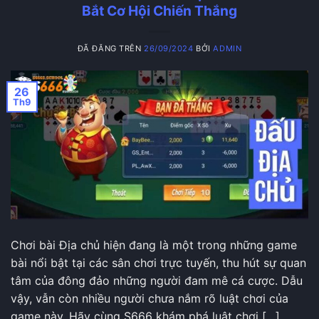
môn này.
Bắt Cơ Hội Chiến Thắng
Sâm lốc
ĐÃ ĐĂNG TRÊN
26/09/2024
BỞI
ADMIN
Sâm lốc là trò chơi có yếu tố giải trí vui nhộn,
song là tính sát phạt rất cao. Điều này đã tạo ra
26
cơn sốt giải trí và nhanh chóng thu hút nhiều bet
Th9
thủ tham gia. Với quy luật đơn giản, dễ nắm bắt và
tỷ lệ ăn thưởng siêu ổn định. Đây chính là ưu điểm
nổi trội và cực kỳ hấp dẫn người chơi. Nhờ đó mà
sâm lốc đã nhanh chóng trở thành điểm đến quen
thuộc của nhiều tay cược chuyên nghiệp.
Bài cào trực tuyến
Tựa game này đã không quá xa lạ đối với các tín
Chơi bài Địa chủ hiện đang là một trong những game
đồ đam mê đánh bài trực tuyến. Bởi đây là một
bài nổi bật tại các sân chơi trực tuyến, thu hút sự quan
trong các trò chơi kinh điển, thú vị và có tỷ lệ trả
tâm của đông đảo những người đam mê cá cược. Dẫu
thưởng cực kỳ giá trị. Nếu may mắn là người
vậy, vẫn còn nhiều người chưa nắm rõ luật chơi của
thắng cược trong bộ môn này, thì bet thủ sẽ dễ
game này. Hãy cùng S666 khám phá luật chơi […]