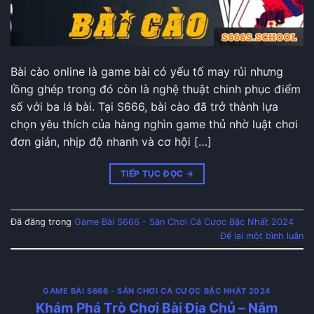
Bài cào online là game bài có yếu tố may rủi nhưng
lồng ghép trong đó còn là nghệ thuật chinh phục điểm
Các loại game đổi thưởng được S666 đầu tư hoành
số với ba lá bài. Tại S666, bài cào đã trở thành lựa
tráng
chọn yêu thích của hàng nghìn game thủ nhờ luật chơi
đơn giản, nhịp độ nhanh và cơ hội […]
Tiến lên miền Nam
TIẾP TỤC ĐỌC
→
Tiến lên miền Nam là trò chơi bài phổ biến hàng
đầu tại các nhà cái kinh doan cờ bạc trực tuyến.
Với lối vận hành đơn giản cùng tính giải trí cực kỳ
Đã đăng trong
Game Bài S666 - Sân Chơi Cá Cược Bậc Nhất 2024
cao, tựa game này đã thành công thu hút số lượng
Để lại một bình luận
lớn cược thủ gia nhập. Bên cạnh đó, sân chơi này
còn cung cấp cho anh em nhiều mức cược và độ
khó dễ khác nhau. Do đó, cả người mới và người
GAME BÀI S666 - SÂN CHƠI CÁ CƯỢC BẬC NHẤT 2024
cũ đều có thể thoải mái tham gia ẵm thưởng từ bộ
Khám Phá Trò Chơi Bài Địa Chủ – Nắm