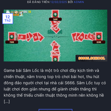
ĐÃ ĐĂNG TRÊN
12/02/2025
BỞI
ADMIN
Tìm hiểu về nhà cái S666 – Địa chỉ minh bạch hàng đầu
12
hiện nay
Th2
Có vô số game bài đổi thưởng để anh em thỏa
sức lựa chọn, trong đó được lòng nhiều cược thủ
nhất là: Tiến lên miền Nam, bài cào, liêng, sâm lốc,
… và một số tựa game khác. Mỗi thể loại đều sẽ
có cách chơi và quy định trả thưởng riêng biệt.
Tuy nhiên, chúng đều có điểm chung là rất hấp
Game bài Sâm Lốc là một trò chơi đầy kịch tính và
dẫn và hầu như phù hợp với đại đa số người dùng.
chiến thuật, nằm trong top trò chơi bài hot, thu hút
đông đảo người chơi tại nhà cái S666. Sâm Lốc tuy có
Các game bài sảnh
Game Bài S666
đều được chú
luật chơi đơn giản nhưng để giành chiến thắng thì
trọng cập nhật, cải tiến để mang đến cho hội viên
không thể thiếu chiến thuật thông minh nên không hề
trải nghiệm tối ưu nhất. Ngoài ra, nhà cái còn cung
[…]
cấp cho người chơi hàng loạt chương trình khuyến
mãi hấp dẫn. Mục đích là để tạo cơ hội cho tân