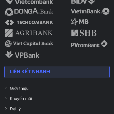
LIÊN KẾT NHANH
Giới thiệu
Khuyến mãi
Đại lý