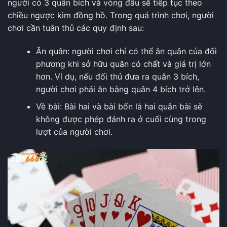
người có 3 quân bích và vòng đấu sẽ tiếp tục theo
chiều ngược kim đồng hồ. Trong quá trình chơi, người
chơi cần tuân thủ các quy định sau:
Ăn quân: người chơi chỉ có thể ăn quân của đối
phương khi sở hữu quân có chất và giá trị lớn
hơn. Ví dụ, nếu đối thủ đưa ra quân 3 bích,
người chơi phải ăn bằng quân 4 bích trở lên.
Về bài: Bài hai và bài bốn là hai quân bài sẽ
không được phép đánh ra ở cuối cùng trong
lượt của người chơi.