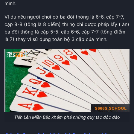
mình.
Ví dụ nếu người chơi có ba đôi thông là 6-6, cặp 7-7,
cặp 8-8 (tổng là 8 điểm) thì họ chỉ được phép lấy ( ăn)
ba đôi thông là cặp 5-5, cặp 6-6, cặp 7-7 (tổng điểm
là 7) thay vì sử dụng toàn bộ 3 cặp của mình.
Tiến Lên Miền Bắc khám phá những quy tắc độc đáo