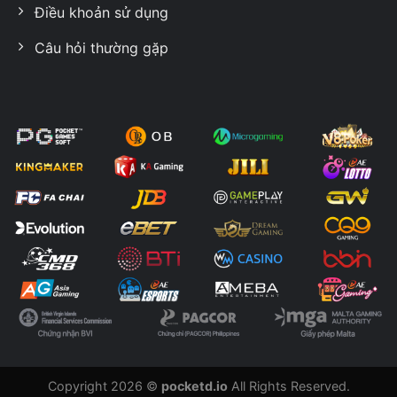
Điều khoản sử dụng
Câu hỏi thường gặp
Copyright 2026 ©
pocketd.io
All Rights Reserved.