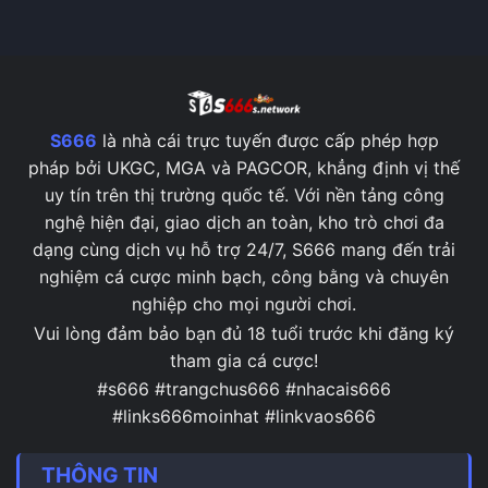
S666
là nhà cái trực tuyến được cấp phép hợp
pháp bởi UKGC, MGA và PAGCOR, khẳng định vị thế
uy tín trên thị trường quốc tế. Với nền tảng công
nghệ hiện đại, giao dịch an toàn, kho trò chơi đa
dạng cùng dịch vụ hỗ trợ 24/7, S666 mang đến trải
nghiệm cá cược minh bạch, công bằng và chuyên
nghiệp cho mọi người chơi.
Vui lòng đảm bảo bạn đủ 18 tuổi trước khi đăng ký
tham gia cá cược!
#s666 #trangchus666 #nhacais666
#links666moinhat #linkvaos666
THÔNG TIN