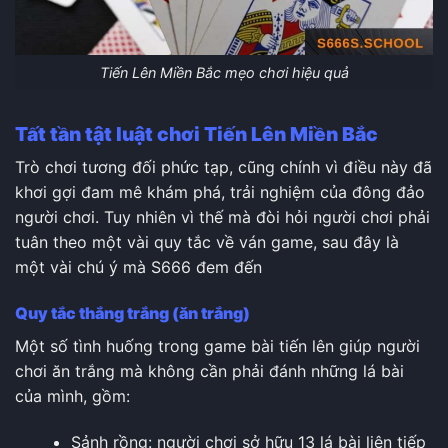
Tiến Lên Miền Bắc mẹo chơi hiệu quả
Tất tần tật luật chơi Tiến Lên Miền Bắc
Trò chơi tương đối phức tạp, cũng chính vì điều này đã
khơi gợi đam mê khám phá, trải nghiệm của đông đảo
người chơi. Tuy nhiên vì thế mà đòi hỏi người chơi phải
tuân theo một vài quy tắc về ván game, sau đây là
một vài chú ý mà S666 đem đến
Quy tắc thắng trắng (ăn trắng)
Một số tình huống trong game bài tiến lên giúp người
chơi ăn trắng mà không cần phải đánh những lá bài
của mình, gồm:
Sảnh rồng: người chơi sở hữu 13 lá bài liên tiếp