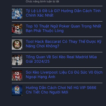
ở
Chức năng bình luận bị tắt
Dàn
Đề
Tỷ Lệ Lô Đề Là Gì? Hướng Dẫn Cách Tính
12
Bất
Chính Xác Nhất
Th2
Tử
Là
Top 10 Thuật Ngữ Poker Quan Trọng Nhất
Gì?
12
Hướng
Bạn Phải Thuộc Lòng
Th2
Dẫn
Chi
Tool Hack Baccarat Có Thay Thế Được Kỹ
Tiết
12
Năng Chơi Không?
Cho
Th2
Người
Mới
Tổng Quan Về Soi Kèo Real Madrid Mùa
12
Giải 2024/25
Th2
Soi Kèo Liverpool: Liệu Có Đủ Sức Vô Địch
12
Ngoại Hạng Anh
Th2
Hướng Dẫn Cách Chơi Nổ Hũ VIP S666
12
Chi Tiết Cho Người Mới
Th2