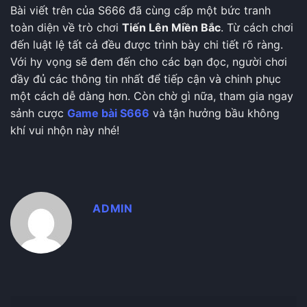
Bài viết trên của S666 đã cùng cấp một bức tranh
toàn diện về trò chơi
Tiến Lên Miền Bắc
. Từ cách chơi
đến luật lệ tất cả đều được trình bày chi tiết rõ ràng.
Với hy vọng sẽ đem đến cho các bạn đọc, người chơi
đầy đủ các thông tin nhất để tiếp cận và chinh phục
một cách dễ dàng hơn. Còn chờ gì nữa, tham gia ngay
sảnh cược
Game bài S666
và tận hưởng bầu không
khí vui nhộn này nhé!
ADMIN