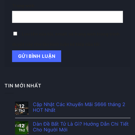
Trang web
Lưu tên của tôi, email, và trang web trong trình
duyệt này cho lần bình luận kế tiếp của tôi.
TIN MỚI NHẤT
Cập Nhật Các Khuyến Mãi S666 tháng 2
12
HOT Nhất
Th2
Dàn Đề Bất Tử Là Gì? Hướng Dẫn Chi Tiết
12
Cho Người Mới
Th2