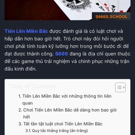
Tiến Lên Miền Bắc
được đánh giá là có luật chơi và
hấp dẫn hơn bao giờ hết. Trò chơi này đòi hỏi người
chơi phải tính toán kỹ lưỡng hơn trong mỗi bước đi để
đạt được thành công.
S666
đang là địa chỉ quen thuộc
để các game thủ trải nghiệm và chinh phục những trận
đấu kinh điển.
Table of Contents
Tiến Lên Miền Bắc với những thông tin liên
quan
Chơi Tiến Lên Miền Bắc dễ dàng hơn bao giờ
hết
Tất tần tật luật chơi Tiến Lên Miền Bắc
Quy tắc thắng trắng (ăn trắng)