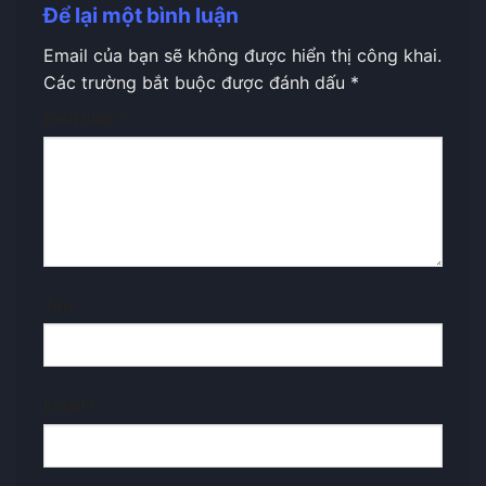
Để lại một bình luận
Email của bạn sẽ không được hiển thị công khai.
Các trường bắt buộc được đánh dấu
*
Bình luận
*
Tên
*
Email
*