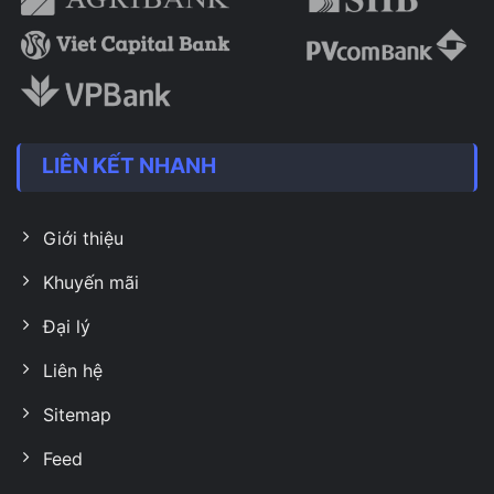
LIÊN KẾT NHANH
Giới thiệu
Khuyến mãi
Đại lý
Liên hệ
Sitemap
Feed