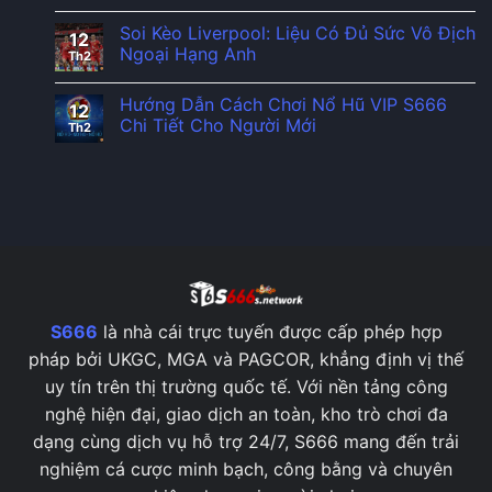
Soi Kèo Liverpool: Liệu Có Đủ Sức Vô Địch
12
Ngoại Hạng Anh
Th2
Hướng Dẫn Cách Chơi Nổ Hũ VIP S666
12
Chi Tiết Cho Người Mới
Th2
S666
là nhà cái trực tuyến được cấp phép hợp
pháp bởi UKGC, MGA và PAGCOR, khẳng định vị thế
uy tín trên thị trường quốc tế. Với nền tảng công
nghệ hiện đại, giao dịch an toàn, kho trò chơi đa
dạng cùng dịch vụ hỗ trợ 24/7, S666 mang đến trải
nghiệm cá cược minh bạch, công bằng và chuyên