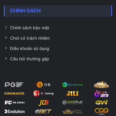
CHÍNH SÁCH
Chính sách bảo mật
Chơi có trách nhiệm
Điều khoản sử dụng
Câu hỏi thường gặp