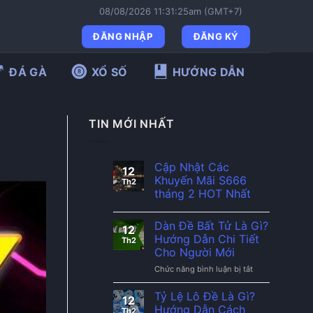
08/08/2026 11:31:27am (GMT+7)
ĐĂNG NHẬP
ĐĂNG KÝ
ĐÁ GÀ
XỔ SỐ
HƯỚNG DẪN
TIN MỚI NHẤT
Cập Nhật Các
12
Khuyến Mãi S666
Th2
tháng 2 HOT Nhất
Dàn Đề Bất Tử Là Gì?
12
Hướng Dẫn Chi Tiết
Th2
Cho Người Mới
ở
Chức năng bình luận bị tắt
Dàn
Đề
Tỷ Lệ Lô Đề Là Gì?
12
Bất
Hướng Dẫn Cách
Th2