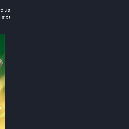
ợc ưa
ụ một