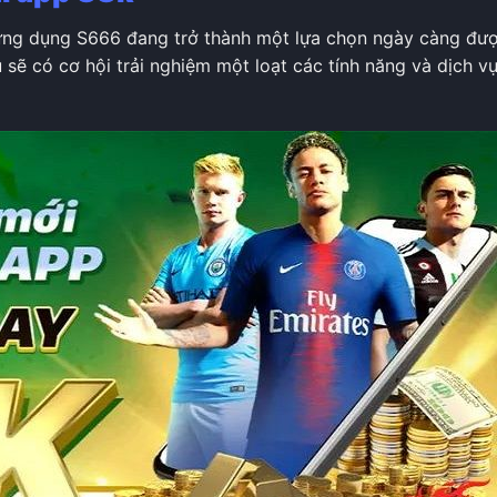
ứng dụng S666 đang trở thành một lựa chọn ngày càng đư
sẽ có cơ hội trải nghiệm một loạt các tính năng và dịch v