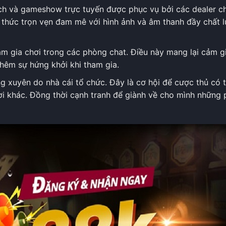
ách và gameshow trực tuyến được phục vụ bởi các dealer c
g thức trọn vẹn đam mê với hình ảnh và âm thanh đầy chất 
am gia chơi trong các phòng chat. Điều này mang lại cảm g
thêm sự hứng khởi khi tham gia.
g xuyên do nhà cái tổ chức. Đây là cơ hội để cược thủ có 
hơi khác. Đồng thời cạnh tranh để giành về cho mình những