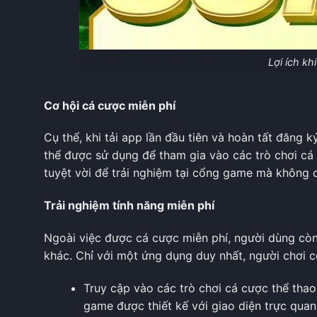
Lợi ích kh
Cơ hội cá cược miễn phí
Cụ thể, khi tải app lần đầu tiên và hoàn tất đăng 
thể được sử dụng để tham gia vào các trò chơi cá 
tuyệt vời để trải nghiệm tại cổng game mà không c
Trải nghiệm tính năng miễn phí
Ngoài việc được cá cược miễn phí, người dùng còn 
khác. Chỉ với một ứng dụng duy nhất, người chơi c
Truy cập vào các trò chơi cá cược thể thao
game được thiết kế với giao diện trực quan