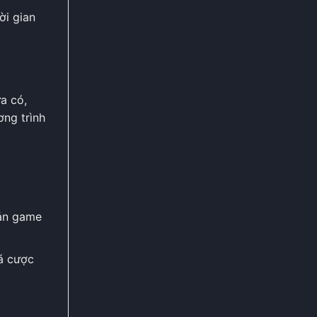
ời gian
a có,
ơng trình
oản game
cá cược