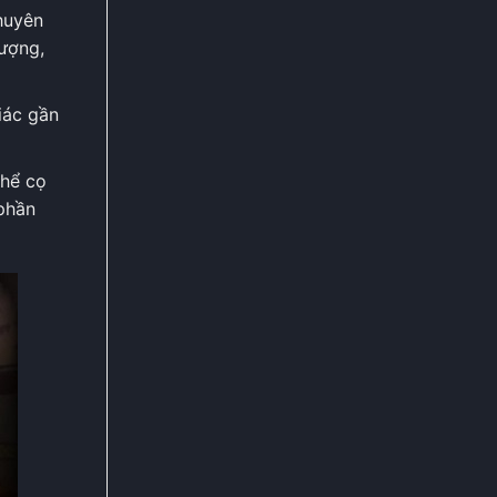
huyên
lượng,
iác gần
thể cọ
 phần