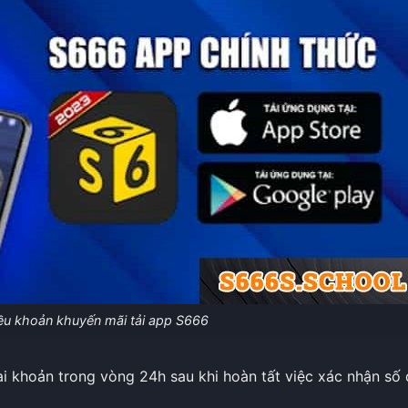
iều khoản khuyến mãi tải app S666
i khoản trong vòng 24h sau khi hoàn tất việc xác nhận số 