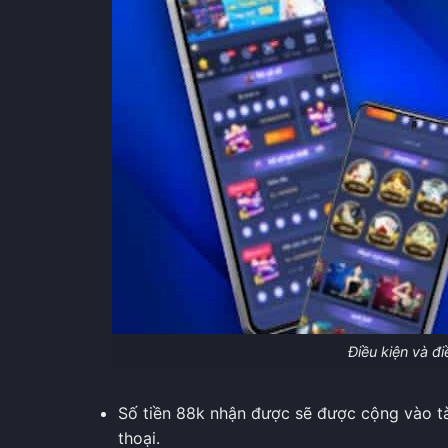
Điều kiện và đ
Số tiền 88k nhận được sẽ được cộng vào tà
thoại.