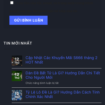
Lưu tên của tôi, email, và trang web trong trình
duyệt này cho lần bình luận kế tiếp của tôi.
TIN MỚI NHẤT
Cập Nhật Các Khuyến Mãi S666 tháng 2
12
HOT Nhất
Th2
Dàn Đề Bất Tử Là Gì? Hướng Dẫn Chi Tiết
12
Cho Người Mới
Th2
ở
Chức năng bình luận bị tắt
Dàn
Đề
Tỷ Lệ Lô Đề Là Gì? Hướng Dẫn Cách Tính
12
Bất
Chính Xác Nhất
Th2
Tử
Là