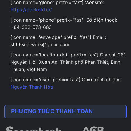
[icon name="globe" prefix="fas"] Website:
https://pocketd.io/
[icon name="phone" prefix="fas"] Số điện thoại:
+84-382-573-663
[icon name="envelope" prefix="fas"] Email:
s666snetwork@gmail.com
[icon name="location-dot" prefix="fas"] Địa chỉ: 281
Nguyễn Hội, Xuân An, Thành phố Phan Thiết, Bình
Thuận, Việt Nam
[icon name="user" prefix="fas"] Chịu trách nhiệm:
Nguyễn Thanh Hòa
PHƯƠNG THỨC THANH TOÁN