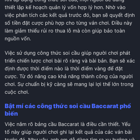
thiết lập kế hoạch quản lý vốn hợp lý hơn. Nhờ vào
việc phân tích các kết quả trước đó, bạn sẽ quyết định
số tiền đặt cược phù hợp cho từng ván chơi. Điều này
làm giảm thiểu rủi ro thua lỗ mà còn giúp bảo toàn
nguồn vốn.
Việc sử dụng công thức soi cầu giúp người chơi phát
triển chiến lược chơi bài rõ ràng và bài bản. Bạn sẽ xác
định được thời điểm nào là thời điểm vàng để đặt
cược. Từ đó nâng cao khả năng thành công của người
chơi. Sự chuẩn bị kỹ càng sẽ mang lại lợi thế lớn trong
cuộc chơi.
Bật mí các công thức soi cầu Baccarat phổ
biến
Việc nắm rõ bảng cầu Baccarat là điều cần thiết. Yếu
tố này giúp người chơi ghi lại kết quả của các ván bài
trước đó. Như vậy, anh em dễ dàng tìm ra xu hướng và