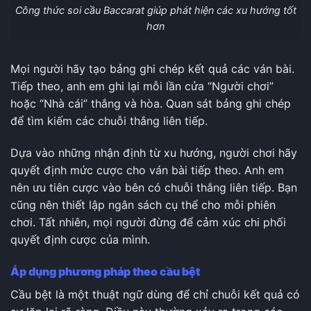
Công thức soi cầu Baccarat giúp phát hiện các xu hướng tốt
hơn
Mọi người hãy tạo bảng ghi chép kết quả các ván bài.
Tiếp theo, anh em ghi lại mỗi lần cửa “Người chơi”
hoặc “Nhà cái” thắng và hòa. Quan sát bảng ghi chép
để tìm kiếm các chuỗi thắng liên tiếp.
Dựa vào những nhận định từ xu hướng, người chơi hãy
quyết định mức cược cho ván bài tiếp theo. Anh em
nên ưu tiên cược vào bên có chuỗi thắng liên tiếp. Bạn
cũng nên thiết lập ngân sách cụ thể cho mỗi phiên
chơi. Tất nhiên, mọi người đừng để cảm xúc chi phối
quyết định cược của mình.
Áp dụng phương pháp theo cầu bệt
Cầu bệt là một thuật ngữ dùng để chỉ chuỗi kết quả có